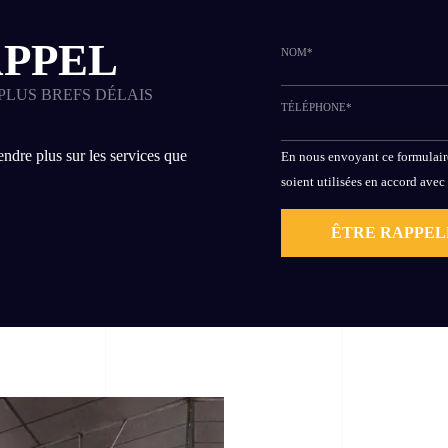
APPEL
NOM*
PLUS BREFS DÉLAIS
TÉLÉPHONE*
ndre plus sur les services que
ALTERNATIVE:
En nous envoyant ce formulaire
soient utilisées en accord avec