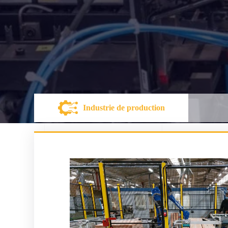
striel
Industrie de production