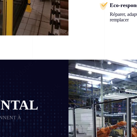
Eco-respon
Réparer, adapt
remplacer
NTAL
ONNENT À