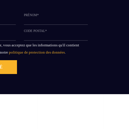
PRÉNOM*
CODE POSTAL*
, vous acceptez que les informations qu'il contient
 notre
politique de protection des données
.