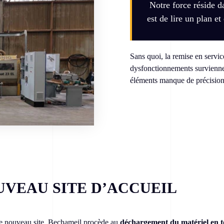
Notre force réside 
est de lire un plan et
Sans quoi, la remise en servic
dysfonctionnements survienne
éléments manque de précision
UVEAU SITE D’ACCUEIL
e nouveau site, Bechameil procède au
déchargement du matériel en t