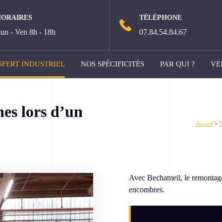
HORAIRES
TÉLÉPHONE
un - Ven 8h - 18h
07.84.54.84.67
FERT INDUSTRIEL
NOS SPÉCIFICITÉS
PAR QUI ?
VE
es lors d’un
Accueil
>
T
Avec Bechameil, le remontage
encombres.