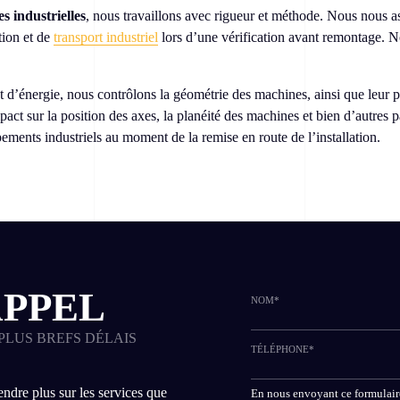
 industrielles
, nous travaillons avec rigueur et méthode. Nous nous a
tion et de
transport industriel
lors d’une vérification avant remontage. N
 d’énergie, nous contrôlons la géométrie des machines, ainsi que leur pl
impact sur la position des axes, la planéité des machines et bien d’autre
ments industriels au moment de la remise en route de l’installation.
APPEL
NOM*
PLUS BREFS DÉLAIS
TÉLÉPHONE*
ndre plus sur les services que
ALTERNATIVE:
En nous envoyant ce formulaire