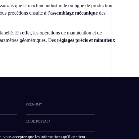
ssurons que la machine industrielle ou ligne de production
ous procédons ensuite à l’
assemblage mécanique
des
anéité. En effet, les opérations de manutention et de
s paramètres géométriques. Des
réglages précis et minutieux
PRÉNOM*
CODE POSTAL*
, vous acceptez que les informations qu'il contient